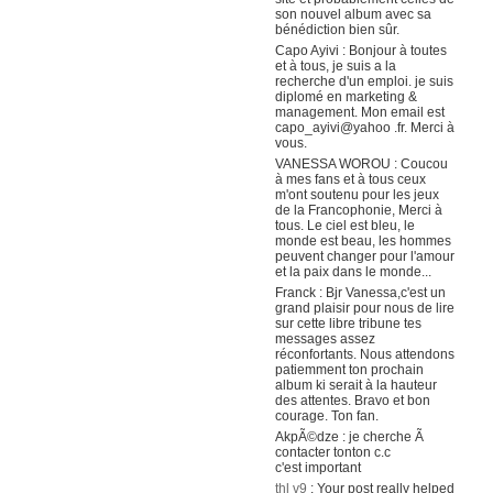
son nouvel album avec sa
bénédiction bien sûr.
Capo Ayivi : Bonjour à toutes
et à tous, je suis a la
recherche d'un emploi. je suis
diplomé en marketing &
management. Mon email est
capo_ayivi@yahoo .fr. Merci à
vous.
VANESSA WOROU : Coucou
à mes fans et à tous ceux
m'ont soutenu pour les jeux
de la Francophonie, Merci à
tous. Le ciel est bleu, le
monde est beau, les hommes
peuvent changer pour l'amour
et la paix dans le monde...
Franck : Bjr Vanessa,c'est un
grand plaisir pour nous de lire
sur cette libre tribune tes
messages assez
réconfortants. Nous attendons
patiemment ton prochain
album ki serait à la hauteur
des attentes. Bravo et bon
courage. Ton fan.
AkpÃ©dze : je cherche Ã
contacter tonton c.c
c'est important
thl v9
: Your post really helped