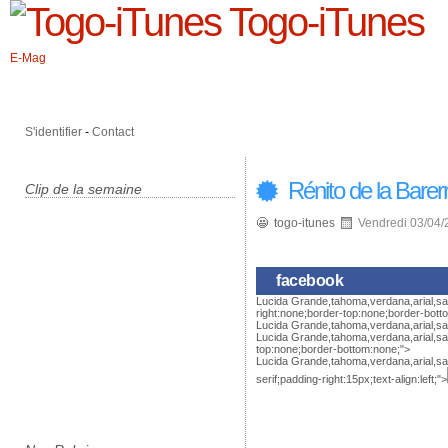
Togo-iTunes
E-Mag
S'identifier
-
Contact
Rénito de la Barerr
Clip de la semaine
togo-itunes
Vendredi 03/04/
Rénito de la Barerra vous a identifié(e) ainsi que 19 autres personnes dans une publication . Rénito a écrit : « Pourquoi certains sont rebuffades? » En savoir plus sur l’ identification sur Facebook .
facebook
Lucida Grande,tahoma,verdana,arial,san
right:none;border-top:none;border-bott
Lucida Grande,tahoma,verdana,arial,sa
Lucida Grande,tahoma,verdana,arial,san
top:none;border-bottom:none;">
Lucida Grande,tahoma,verdana,arial,s
serif;padding-right:15px;text-align:left;">