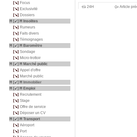
---
[↘]
-
Focus
24H
Article pr
---
[↘]
-
Exclusivité
---
[↘]
-
Dossiers
Ħ [↙] Ħ Insolites
---
[↘]
-
Rumeurs
---
[↘]
-
Faits divers
---
[↘]
-
Témoignages
Ħ [↙] Ħ Baromètre
---
[↘]
-
Sondage
---
[↘]
-
Micro-trottoir
Ħ [↙] Ħ Marché public
---
[↘]
-
Appel d'offre
---
[↘]
-
Marché public
Ħ [↙] Ħ
Immobilier
Ħ [↙] Ħ Emploi
---
[↘]
-
Recrutement
---
[↘]
-
Stage
---
[↘]
-
Offre de service
---
[↘]
-
Déposer un CV
Ħ [↙] Ħ Transport
---
[↘]
-
Aéroport
---
[↘]
-
Port