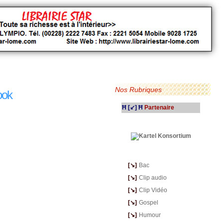
Nos Rubriques
ook
Ħ [↙] Ħ
Partenaire
---
[↘]
-
Bac
---
[↘]
-
Clip audio
---
[↘]
-
Clip Vidéo
---
[↘]
-
Gospel
---
[↘]
-
Humour