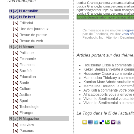
Nos Rubriques
Lucida Grande,tahoma,verdana,arial,sa
Lucida Grande,tahoma,verdana,arial,san
right:none;border-top:1px solid #ccc;bo
Ħ [↙] Ħ Actualité
Lucida Grande,tahoma,verdana,arial,san
Ħ [↙] Ħ En bref
Lucida Grande,tahoma,verdana,arial,sa
---
[↘]
-
Editorial
---
[↘]
-
Une des journaux
Ce message a été envoyé à
togo-i
part de Facebook, veuillez
vous dé
---
[↘]
-
Revue de presse
Facebook, Inc., Attention: Departm
---
[↘]
-
Revue du web
Ħ [↙] Ħ Menus
---
[↘]
-
Politique
Articles portant sur des thèmes
---
[↘]
-
Economie
---
[↘]
-
Finances
Housseiny Cisse a commenté u
Kékéli Benissanh-date a comm
---
[↘]
-
Société
Housseiny Cisse a commenté un
---
[↘]
-
Education
Mamoudou Thiokary a commenté
Komlan Marc Adodo souhaite vo
---
[↘]
-
Santé
Marcelline Houenou a confirm
---
[↘]
-
Culture
Ayo Kofi a commenté votre pho
Africatopsports vous a envoyé
---
[↘]
-
Justice
Vivien le Sentimental vous a i
---
[↘]
-
Sport
Vivien le Sentimental a comme
---
[↘]
-
Technologie
---
[↘]
-
Etranger
Le Togo dans le fil de l'actuali
Ħ [↙] Ħ Magazine
---
[↘]
-
Interview
---
[↘]
-
Parcours