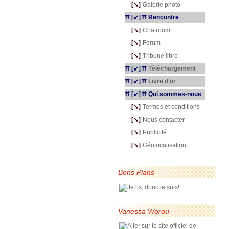
---
[↘]
-
Galerie photo
Ħ [↙] Ħ Rencontre
---
[↘]
-
Chatroom
---
[↘]
-
Forum
---
[↘]
-
Tribune libre
Ħ [↙] Ħ
Téléchargement
Ħ [↙] Ħ
Livre d'or
Ħ [↙] Ħ Qui sommes-nous
---
[↘]
-
Termes et conditions
---
[↘]
-
Nous contacter
---
[↘]
-
Publicité
---
[↘]
-
Géolocalisation
Bons Plans
Vanessa Worou