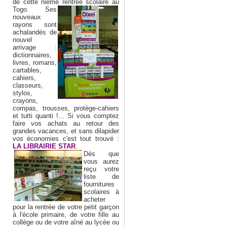
de cette nième rentrée scolaire au
Togo. Ses
nouveaux
rayons sont
achalandés de
nouvel
arrivage :
dictionnaires,
livres, romans,
cartables,
cahiers,
classeurs,
stylos,
crayons,
compas, trousses, protège-cahiers
et tutti quanti !... Si vous comptez
faire vos achats au retour des
grandes vacances, et sans dilapider
vos économies c'est tout trouvé :
LA LIBRAIRIE STAR
.
Dès que
vous aurez
reçu votre
liste de
fournitures
scolaires à
acheter
pour la rentrée de votre petit garçon
à l'école primaire, de votre fille au
collège ou de votre aîné au lycée ou