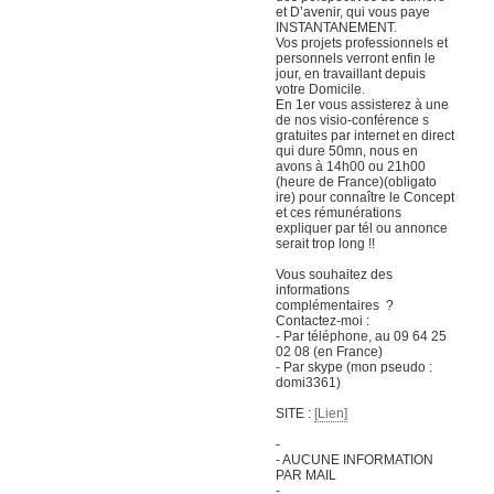
et D’avenir, qui vous paye
INSTANTANEMENT.
Vos projets professionnels et
personnels verront enfin le
jour, en travaillant depuis
votre Domicile.
En 1er vous assisterez à une
de nos visio-conférence s
gratuites par internet en direct
qui dure 50mn, nous en
avons à 14h00 ou 21h00
(heure de France)(obligato
ire) pour connaître le Concept
et ces rémunérations
expliquer par tél ou annonce
serait trop long !!
Vous souhaitez des
informations
complémentaires ?
Contactez-moi :
- Par téléphone, au 09 64 25
02 08 (en France)
- Par skype (mon pseudo :
domi3361)
SITE :
[Lien]
-
- AUCUNE INFORMATION
PAR MAIL
-