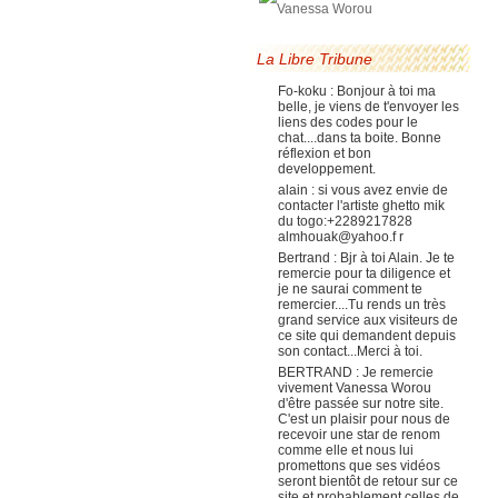
La Libre Tribune
Fo-koku : Bonjour à toi ma
belle, je viens de t'envoyer les
liens des codes pour le
chat....dans ta boite. Bonne
réflexion et bon
developpement.
alain : si vous avez envie de
contacter l'artiste ghetto mik
du togo:+2289217828
almhouak@yahoo.f r
Bertrand : Bjr à toi Alain. Je te
remercie pour ta diligence et
je ne saurai comment te
remercier....Tu rends un très
grand service aux visiteurs de
ce site qui demandent depuis
son contact...Merci à toi.
BERTRAND : Je remercie
vivement Vanessa Worou
d'être passée sur notre site.
C'est un plaisir pour nous de
recevoir une star de renom
comme elle et nous lui
promettons que ses vidéos
seront bientôt de retour sur ce
site et probablement celles de