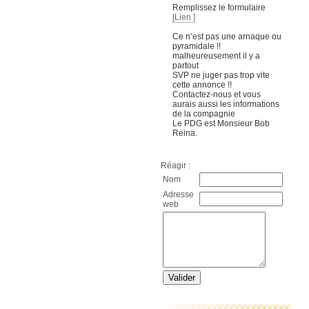
Remplissez le formulaire
[Lien ]
Ce n’est pas une arnaque ou
pyramidale !!
malheureusement il y a
partout
SVP ne juger pas trop vite
cette annonce !!
Contactez-nous et vous
aurais aussi les informations
de la compagnie
Le PDG est Monsieur Bob
Reina.
Réagir :
Nom
Adresse
web