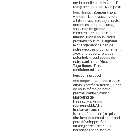
me to handle such issues. It's
really help me a lot. Nice post!
togo-itunes
: Bonjour chers
visiteurs. Nous vous invitons
à laisser vos messages (avis,
annonces, coup de coeur,
sos, coup de gueule,
commentaire sur cette
tribune. Bien à vous. Nous
profitons pour vous signaler
le changement de cap de
notre web très prochainement
avec une ouverture à des
potentiels investisseurs de
notre capital. La Direction de
Togo-itunes. Très
cordialement à vous.
long : this is good
dominique
: Avant tout !! Cette
affaire est très sérieuse , juger
de vous même de notre
premier contact, c’est du
Marketing de
Réseau,Marketing
relationnel,MLM, en
freelance,franch
iseur,Indépendant (e) qui veut
dire investissement de départ
pour développer Son
affaire,je recherche des
personnes sérieuses et