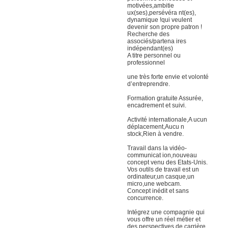
motivées,ambitie
ux(ses),persévéra nt(es),
dynamique !qui veulent
devenir son propre patron !
Recherche des
associés/partena ires
indépendant(es)
A titre personnel ou
professionnel
une très forte envie et volonté
d’entreprendre.
Formation gratuite Assurée,
encadrement et suivi.
Activité internationale,A ucun
déplacement,Aucu n
stock,Rien à vendre.
Travail dans la vidéo-
communicat ion,nouveau
concept venu des Etats-Unis.
Vos outils de travail est un
ordinateur,un casque,un
micro,une webcam.
Concept inédit et sans
concurrence.
Intégrez une compagnie qui
vous offre un réel métier et
des perspectives de carrière