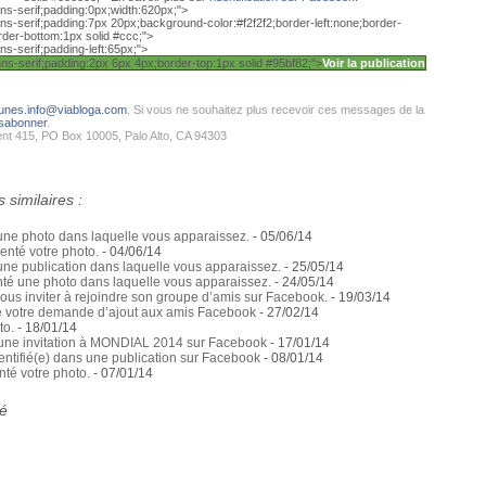
ns-serif;padding:0px;width:620px;">
s-serif;padding:7px 20px;background-color:#f2f2f2;border-left:none;border-
rder-bottom:1px solid #ccc;">
s-serif;padding-left:65px;">
ns-serif;padding:2px 6px 4px;border-top:1px solid #95bf82;">
Voir la publication
tunes.info@viabloga.com
. Si vous ne souhaitez plus recevoir ces messages de la
sabonner
.
ent 415, PO Box 10005, Palo Alto, CA 94303
 similaires :
ne photo dans laquelle vous apparaissez.
- 05/06/14
enté votre photo.
- 04/06/14
e publication dans laquelle vous apparaissez.
- 25/05/14
 une photo dans laquelle vous apparaissez.
- 24/05/14
us inviter à rejoindre son groupe d’amis sur Facebook.
- 19/03/14
é votre demande d’ajout aux amis Facebook
- 27/02/14
to.
- 18/01/14
 une invitation à MONDIAL 2014 sur Facebook
- 17/01/14
dentifié(e) dans une publication sur Facebook
- 08/01/14
nté votre photo.
- 07/01/14
té