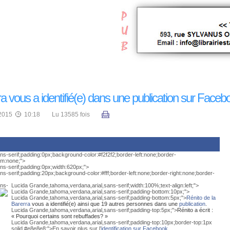
a vous a identifié(e) dans une publication sur Faceb
2015
10:18
Lu 13585 fois
s-serif;padding:0px;background-color:#f2f2f2;border-left:none;border-
om:none;">
ns-serif;padding:0px;width:620px;">
s-serif;padding:20px;background-color:#fff;border-left:none;border-right:none;border-
ans-
Lucida Grande,tahoma,verdana,arial,sans-serif;width:100%;text-align:left;">
Lucida Grande,tahoma,verdana,arial,sans-serif;padding-bottom:10px;">
Lucida Grande,tahoma,verdana,arial,sans-serif;padding-bottom:5px;">
Rénito de la
Barerra
vous a identifié(e) ainsi que 19 autres personnes dans une
publication
.
Lucida Grande,tahoma,verdana,arial,sans-serif;padding-top:5px;">
Rénito a écrit :
« Pourquoi certains sont rebuffades? »
Lucida Grande,tahoma,verdana,arial,sans-serif;padding-top:10px;border-top:1px
solid #e8e8e8;">En savoir plus sur l’
identification sur Facebook
.