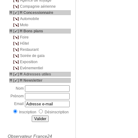
---
[↘]
-
Agence de voyage
---
[↘]
-
Compagnie aérienne
Ħ [↙] Ħ Concessionnaire
---
[↘]
-
Automobile
---
[↘]
-
Moto
Ħ [↙] Ħ Bons plans
---
[↘]
-
Foire
---
[↘]
-
Hôtel
---
[↘]
-
Restaurant
---
[↘]
-
Soirée de gala
---
[↘]
-
Exposition
---
[↘]
-
Evénementiel
Ħ [↙] Ħ
Adresses utiles
Ħ [↙] Ħ Newsletter
Nom
Prénom
Email
Inscription
Désinscription
Observateur France24